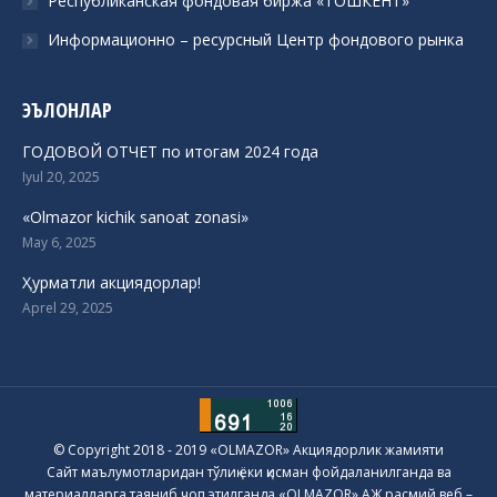
Республиканская фондовая биржа «ТОШКЕНТ»
Информационно – ресурсный Центр фондового рынка
ЭЪЛОНЛАР
ГОДОВОЙ ОТЧЕТ по итогам 2024 года
Iyul 20, 2025
«Olmazor kichik sanoat zonasi»
May 6, 2025
Ҳурматли акциядорлар!
Aprel 29, 2025
© Copyright 2018 - 2019 «OLMAZOR» Акциядорлик жамияти
Сайт маълумотларидан тўлиқ ёки қисман фойдаланилганда ва
материалларга таяниб чоп этилганда «OLMAZOR» АЖ расмий веб –