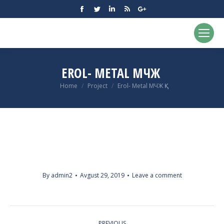
Facebook
Twitter
Linkedin
Rss
Google+
EROL- METAL МЧЖ ҚҚ
You are here:
Home
Project
Erol- Metal МЧЖ ҚҚ
By
admin2
Avgust 29, 2019
Leave a comment
PROJECT
PREVIOUS