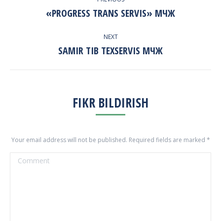
NAVIGATION
«PROGRESS TRANS SERVIS» МЧЖ
Previous
project:
NEXT
SAMIR TIB TEXSERVIS МЧЖ
Next
project:
FIKR BILDIRISH
Your email address will not be published. Required fields are marked
*
Comment