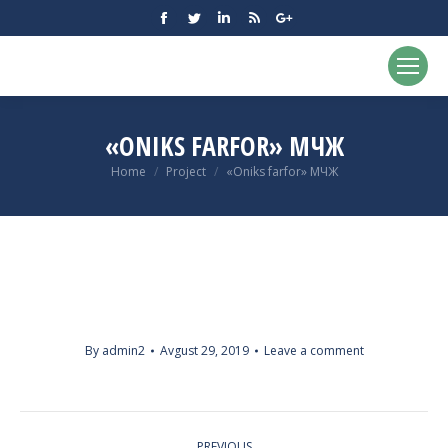
Facebook
Twitter
Linkedin
Rss
Google+
«ONIKS FARFOR» МЧЖ
You are here:
Home
Project
«Oniks farfor» МЧЖ
By
admin2
Avgust 29, 2019
Leave a comment
PROJECT
PREVIOUS