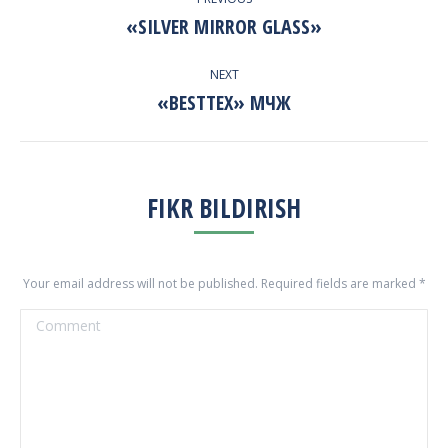
NAVIGATION
«SILVER MIRROR GLASS»
Previous
project:
NEXT
«BESTTEX» МЧЖ
Next
project:
FIKR BILDIRISH
Your email address will not be published. Required fields are marked
*
Comment