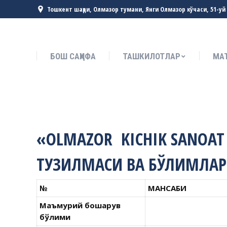
Тошкент шаҳри, Олмазор тумани, Янги Олмазор кўчаси, 51-уй
БОШ САҲИФА
ТАШКИЛОТЛАР
МА
БОШ САҲИФА
ТАШКИЛОТЛАР
МА
«
OLMAZOR KICHIK SANOAT
ТУЗИЛМАСИ ВА БЎЛИМЛА
№
МАНСАБИ
Маъмурий бошқарув
бўлими