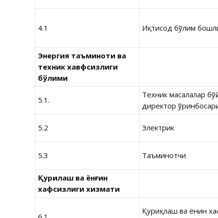
4.1
Иқтисод бўлим бошли
Энергия таъминоти ва
техник хавфсизлиги
бўлими
Техник масалалар бў
5.1.
директор ўринбосар
5.2
Электрик
5.3
Таъминотчи
Қуриқлаш ва ёнғин
хафсизлиги хизмати
Қуриқлаш ва ёнғин х
6.1