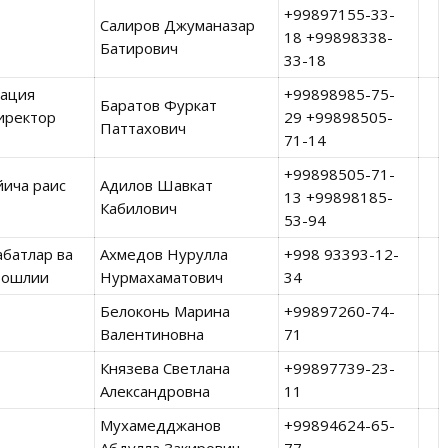
+99897155-33-
Салиров Джуманазар
18 +99898338-
Батирович
33-18
вация
+99898985-75-
Баратов Фуркат
иректор
29 +99898505-
Паттахович
71-14
+99898505-71-
йича раис
Адилов Шавкат
13 +99898185-
Кабилович
53-94
батлар ва
Ахмедов Нурулла
+998 93393-12-
ошлиғи
Нурмахаматович
34
Белоконь Марина
+99897260-74-
Валентиновна
71
Князева Светлана
+99897739-23-
Александровна
11
Мухамедджанов
+99894624-65-