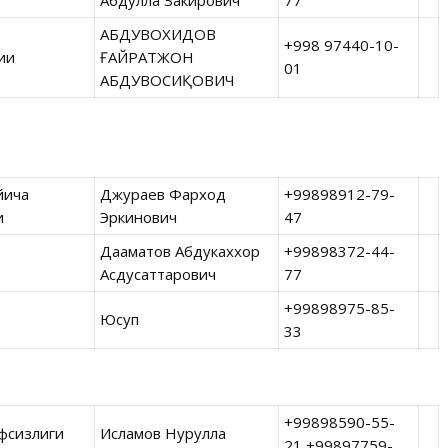
Абдулла Закирович
77
АБДУВОХИДОВ
+998 97440-10-
ғи
ҒАЙРАТЖОН
01
АБДУВОСИҚОВИЧ
йича
Джураев Фарход
+99898912-79-
и
Эркинович
47
Дааматов Абдукаххор
+99898372-44-
Асдусаттарович
77
+99898975-85-
Юсуп
33
+99898590-55-
афсизлиги
Исламов Нурулла
21 +99897759-