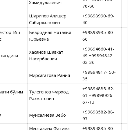
Хамидуллаевич
78-80
Шарипов Алишер
+99898990-69-
Сабиржонович
40
пектор-Иш
Безродная Наталья
+99898935-80-
с
Юрьевна
66
+99894660-41-
Хасанов Шавкат
ухандиси
49 +99894842-
Насирбаевич
02-36
+99894817- 50-
Мирсагатова Рания
35
+99894885-62-
змати бўлим
Тулегенов Фарход
61 +99898926-
Рахматович
67-13
+99898582-88-
О
Мунсалиева Зебо
97
Муртазина Фатима
+99894835-30-