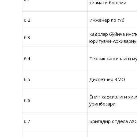
хизмати бошлиғи
6.2
Инженер по т/б
Кадрлар бўйича инс
6.3
юритувчи-Архивариу
6.4
Техник хавсизлиги м
6.5
Диспетчер ЭМО
Ёнғин хафсизлиги хи
6.6
ўринбосари
6.7
Бригадир отдела АХ