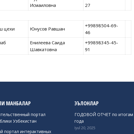
Исмаиловна
27
+99898504-69-
ш цехи
Юнусов Равшан
46
лаб
Енилеева Саида
+99898345-45-
Шавкатовна
91
И МАНБАЛАР
ЭЪЛОНЛАР
тельственный портал
ГОДОВОЙ ОТЧЕТ по итогам 
блики Узбекистан
года
Iyul 20, 2025
й портал интерактивных