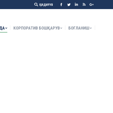
Search:
ҚИДИРУВ
Facebook
Twitter
Linkedin
Rss
Google+
ДА
КОРПОРАТИВ БОШҚАРУВ
БОҒЛАНИШ
ДА
КОРПОРАТИВ БОШҚАРУВ
БОҒЛАНИШ