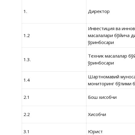
1.
Директор
Инвестиция ва инно
1.2
масалалари бўйича д
ўринбосари
Техник масалалар бў
1.3.
ўринбосари
Шартномавий муноса
1.4
мониторинг бўлими б
2.1
Бош хисобчи
2.2
Хисобчи
3.1
Юрист