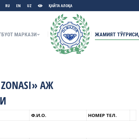
RU
EN
UZ
ҚАЙТА АЛОҚА
ТБУОТ МАРКАЗИ
ЖАМИЯТ ТЎҒРИСИ
ТБУОТ МАРКАЗИ
ЖАМИЯТ ТЎҒРИСИ
 ZONASI» АЖ
РИ
Ф.И.О.
НОМЕР ТЕЛ.