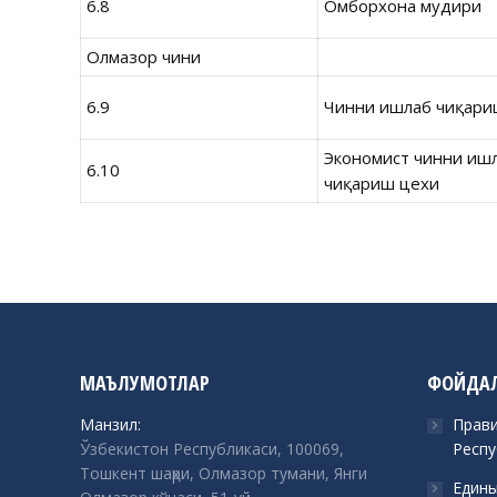
6.8
Омборхона мудири
Олмазор чини
6.9
Чинни ишлаб чиқари
Экономист чинни иш
6.10
чиқариш цехи
МАЪЛУМОТЛАР
ФОЙДАЛ
Манзил:
Прави
Ўзбекистон Республикаси, 100069,
Респу
Тошкент шаҳри, Олмазор тумани, Янги
Едины