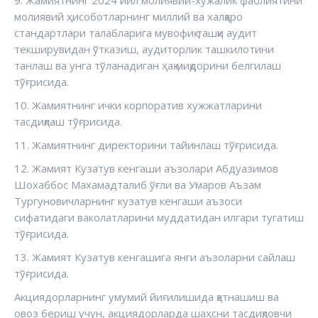
9. Жамиятнинг 2024 йил молиявий-хўжалик фаолиятини
молиявий ҳисоботларнинг миллий ва халқаро
стандартлари талабларига мувофиқ ташқи аудит
текширувидан ўтказиш, аудиторлик ташкилотини
танлаш ва унга тўланадиган ҳақ миқдорини белгилаш
тўғрисида.
10. Жамиятнинг ички корпоратив хужжатларини
тасдиқлаш тўғрисида.
11. Жамиятнинг директорини тайинлаш тўғрисида.
12. Жамият Кузатув кенгаши аъзолари Абдуазимов
Шохаббос Махамадталиб ўғли ва Умаров Аъзам
Тургуновичларнинг кузатув кенгаши аъзоси
сифатидаги ваколатларини муддатидан илгари тугатиш
тўғрисида.
13. Жамият Кузатув кенгашига янги аъзоларни сайлаш
тўғрисида.
Акциядорларнинг умумий йиғилишида қатнашиш ва
овоз бериш учун, акциядорларда шаҳсни тасдиқловчи