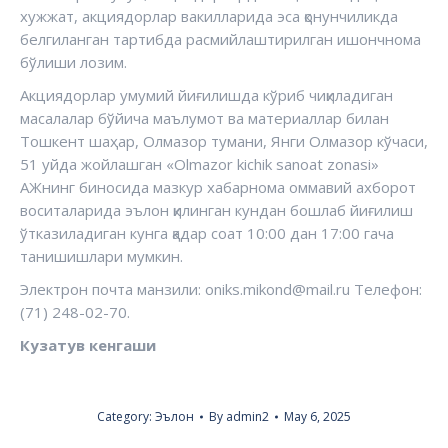
хужжат, акциядорлар вакилларида эса қонунчиликда
белгиланган тартибда расмийлаштирилган ишончнома
бўлиши лозим.
Акциядорлар умумий йиғилишда кўриб чиқиладиган
масалалар бўйича маълумот ва материаллар билан
Тошкент шаҳар, Олмазор тумани, Янги Олмазор кўчаси,
51 уйда жойлашган «Olmazor kichik sanoat zonasi»
АЖнинг биносида мазкур хабарнома оммавий ахборот
воситаларида эълон қилинган кундан бошлаб йиғилиш
ўтказиладиган кунга қадар соат 10:00 дан 17:00 гача
танишишлари мумкин.
Электрон почта манзили: oniks.mikond@mail.ru Телефон:
(71) 248-02-70.
Кузатув кенгаши
Category:
Эълон
By
admin2
May 6, 2025