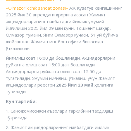
«Olmazor kichik sanoat zonasi»
АЖ Кузатув кенгашининг
2025 йил 30 апрелдаги қарорига асосан Жамият
акциядорларининг навбатдаги йиллик умумий
йиғилиши 2025 йил 29 май куни, Тошкент шаҳар,
Олмазор тумани, Янги Олмазор кўчаси, 51 уй бўйича
жойлашган Жамиятнинг бош офиси биносида
ўтказилсин.
Йиғилиш соат 16:00 да бошланади. Акциядорларни
руйхатга олиш соат 15:00 дан бошланади.
Акциядорларни руйхатга олиш соат 15:50 да
тугатилади. Умумий йиғилиш ўтказиш учун Жамият
акциядорлари реестри
2025 йил 23 май
ҳолатига
тузилади.
Кун тартиби:
1. Саноқ комиссияси аъзолари таркибини тасдиқлаш
тўғрисида.
2. Жамият акциядорларининг навбатдаги йиллик