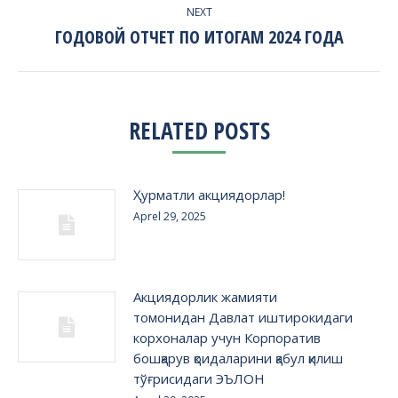
NEXT
ГОДОВОЙ ОТЧЕТ ПО ИТОГАМ 2024 ГОДА
Next
post:
RELATED POSTS
Ҳурматли акциядорлар!
Aprel 29, 2025
Акциядорлик жамияти
томонидан Давлат иштирокидаги
корхоналар учун Корпоратив
бошқарув қоидаларини қабул қилиш
тўғрисидаги ЭЪЛОН