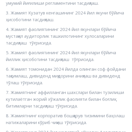
умумий йиғилиши регламентини тасдиқлаш.
3. Жамият Кузатув кенгашининг 2024 йил якуни бўйича
ҳисоботини тасдиқлаш.
4. Жамият фаолиятининг 2024 йил якунлари бўйича
мустақил аудиторлик ташкилотининг хулосаларини
тасдиқлаш тўғрисида.
5. Жамият фаолиятининг 2024 йил якунлари бўйича
йиллик ҳисоботини тасдиқлаш тўғрисида.
6. Жамият томонидан 2024 йилда олинган соф фойдани
тақсимлаш, дивиденд миқдорини аниқлаш ва дивиденд
тўлаш тўғрисида.
7. Жамиятнинг аффилланган шахслари билан тузилиши
кутилаётган жорий хўжалик фаолияти билан боғлиқ
битимларни тасдиқлаш тўғрисида.
8. Жамиятнинг корпоратив бошқарув тизимини баҳолаш
натижаларини кўриб чиқиш тўғрисида.