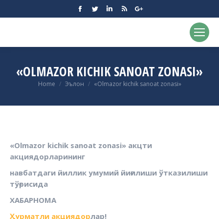
Facebook
Twitter
Linkedin
Rss
Google+
«OLMAZOR KICHIK SANOAT ZONASI»
You are here:
Home
Эълон
«Olmazor kichik sanoat zonasi»
«Olmazor kichik sanoat zonasi» акцти
акциядорларининг
навбатдаги йиллик умумий йиғилиши ўтказилиши
тўғрисида
ХАБАРНОМА
Ҳурматли акциядор
лар
!