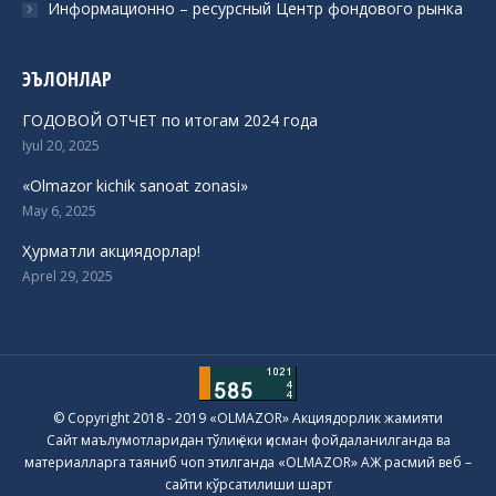
Информационно – ресурсный Центр фондового рынка
ЭЪЛОНЛАР
ГОДОВОЙ ОТЧЕТ по итогам 2024 года
Iyul 20, 2025
«Olmazor kichik sanoat zonasi»
May 6, 2025
Ҳурматли акциядорлар!
Aprel 29, 2025
© Copyright 2018 - 2019 «OLMAZOR» Акциядорлик жамияти
Сайт маълумотларидан тўлиқ ёки қисман фойдаланилганда ва
материалларга таяниб чоп этилганда «OLMAZOR» АЖ расмий веб –
сайти кўрсатилиши шарт