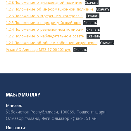
1.2.8 Положение_о_дивидендной_политике
Скачать
1.2.7 Положение_об_информационной_политике
Скачать
1.2.6 Положение_о_внутреннем_контроле_1
Скачать
1.2.5 Положение_о_порядке_действий_при
Скачать
1.2.4 Положение_о_ревизионном_комиссии
Скачать
1.2.2 Положение_о_наблюдательном_совете
Скачать
1.2.1 Положение_об_общем_собрании_акционеров
Скачать
Устав-АО-Алмазар-МПЗ-17.06.202-рус
Скачать
МАЪЛУМОТЛАР
Манзил:
Ўзбекистон Республикаси, 100069, Тошкент шаҳри,
Олмазор тумани, Янги Олмазор кўчаси, 51-уй
Иш вакти: