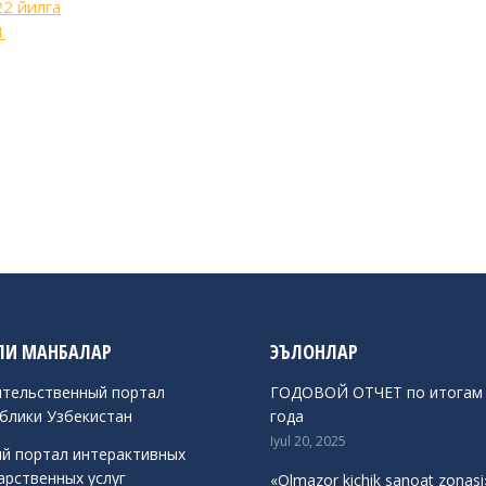
22 йилга
1
И МАНБАЛАР
ЭЪЛОНЛАР
тельственный портал
ГОДОВОЙ ОТЧЕТ по итогам 
блики Узбекистан
года
Iyul 20, 2025
й портал интерактивных
арственных услуг
«Olmazor kichik sanoat zonasi