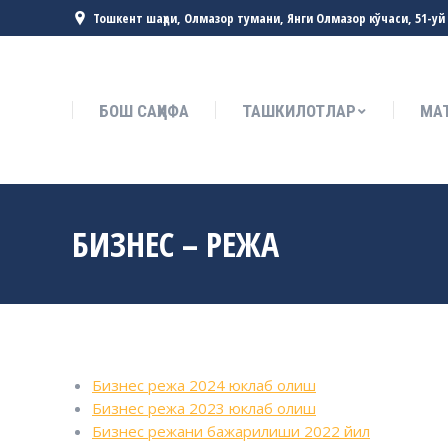
Тошкент шаҳри, Олмазор тумани, Янги Олмазор кўчаси, 51-уй
БОШ САҲИФА
ТАШКИЛОТЛАР
МА
БОШ САҲИФА
ТАШКИЛОТЛАР
МА
БИЗНЕС – РЕЖА
Бизнес режа 2024 юклаб олиш
Бизнес режа 2023 юклаб олиш
Бизнес режани бажарилиши 2022 йил