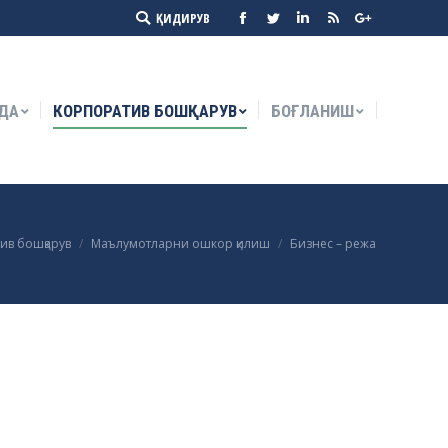
Search:
ҚИДИРУВ
Facebook
Twitter
Linkedin
Rss
Google+
ДА
КОРПОРАТИВ БОШҚАРУВ
БОҒЛАНИШ
ДА
КОРПОРАТИВ БОШҚАРУВ
БОҒЛАНИШ
ив бошқарув
Маълумотларни ошкор қилиш
Бизнес – режа