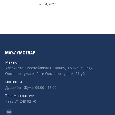
Iyun 4, 2022
МАЪЛУМОТЛАР
Манзил:
Ўзбекистон Республикаси, 100069, Тошкент шаҳри,
Олмазор тумани, Янги Олмазор кўчаси, 51-уй
Иш вакти:
Душанба - Жума: 09:00 - 18:00
Телефон раками:
+998 71 248 02 70
Find us on:
Mail