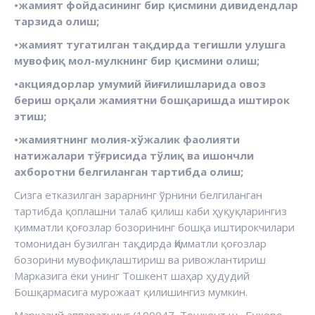
•жамият фойдасининг бир қисмини дивидендлар
тарзида олиш;
•жамият тугатилган тақдирда тегишли улушга
мувофиқ мол-мулкнинг бир қисмини олиш;
•акциядорлар умумий йиғилишларида овоз
бериш орқали жамиятни бошқаришда
иштирок
этиш;
•жамиятнинг молия-хўжалик фаолияти
натижалари тўғрисида тўлиқ ва ишончли
ахборотни белгиланган тартибда олиш;
Сизга етказилган зарарнинг ўрнини белгиланган
тартибда қоплашни талаб қилиш каби ҳуқуқларингиз
қимматли қоғозлар бозорининг бошқа иштирокчилари
томонидан бузилган тақдирда Қимматли қоғозлар
бозорини мувофиқлаштириш ва ривожлантириш
Марказига ёки унинг Тошкент шаҳар ҳудудий
Бошқармасига мурожаат қилишингиз мумкин.