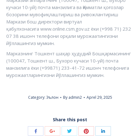
Марказий аппаратнинг (100047, Тошкент ш., Бухоро
кучаси 10-уй) почта манзилига ва Қимматли қоғозлар
бозорини мувофиқлаштириш ва ривожлантириш
Маркази бош директори виртуал
қабулхонасига www.online.csm.gov.uz ёки (+998 71) 232
07 38 ишонч телефони орқали мурожаатингизни
йўллашингиз мумкин.
Марказнинг Тошкент шаҳар ҳудудий Бошқармасининг
(100047, Тошкент ш., Бухоро кучаси 10-уй) почта
манзилига ёки (+99871) 233-41-72 ишонч телефонига
мурожаатларингизни йўллашингиз мумкин.
Category:
Эълон
By
admin2
Aprel 29, 2025
Share this post
Share
Share
Share
Share
Share