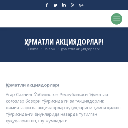
Facebook
Twitter
Linkedin
Rss
Google+
ҲУРМАТЛИ АКЦИЯДОРЛАР!
You are here:
Home
Эълон
Ҳурматли акциядорлар!
Ҳурматли акциядорлар!
Агар Сизнинг Ўзбекистон Республикаси “Қимматли
қоғозлар бозори тўғрисида”ги ва “Акциядорлик
жамиятлари ва акциядорлар ҳуқуқларини ҳимоя қилиш
тўғрисида»ги Қонунларида назарда тутилган
ҳуқуқларингиз, шу жумладан: