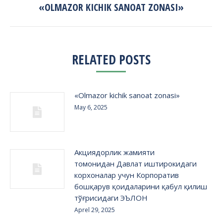
«OLMAZOR KICHIK SANOAT ZONASI»
Next
post:
RELATED POSTS
«Olmazor kichik sanoat zonasi»
May 6, 2025
Акциядорлик жамияти
томонидан Давлат иштирокидаги
корхоналар учун Корпоратив
бошқарув қоидаларини қабул қилиш
тўғрисидаги ЭЪЛОН
Aprel 29, 2025