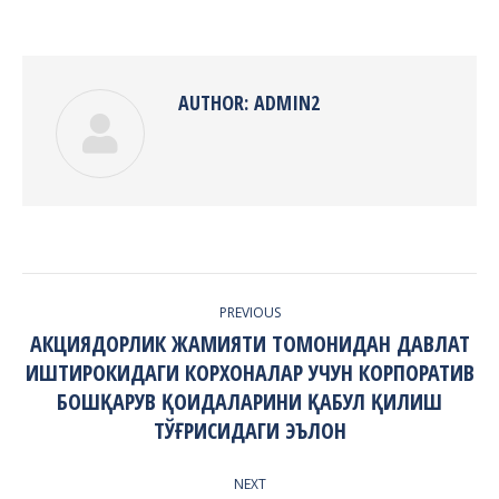
with
with
with
with
with
Twitter
Pinterest
Facebook
Google+
LinkedIn
AUTHOR:
ADMIN2
POST
PREVIOUS
NAVIGATION
АКЦИЯДОРЛИК ЖАМИЯТИ ТОМОНИДАН ДАВЛАТ
ИШТИРОКИДАГИ КОРХОНАЛАР УЧУН КОРПОРАТИВ
Previous
БОШҚАРУВ ҚОИДАЛАРИНИ ҚАБУЛ ҚИЛИШ
post:
ТЎҒРИСИДАГИ ЭЪЛОН
NEXT