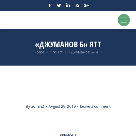
Facebook
Twitter
Linkedin
Rss
Google+
«ДЖУМАНОВ Б» ЯТТ
You are here:
Home
Project
«Джуманов Б» ЯТТ
By
admin2
Avgust 29, 2019
Leave a comment
PROJECT
PREVIOUS