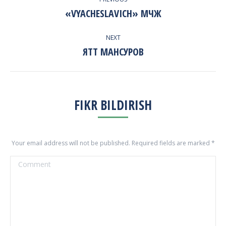
NAVIGATION
«VYACHESLAVICH» МЧЖ
Previous
project:
NEXT
ЯТТ МАНСУРОВ
Next
project:
FIKR BILDIRISH
Your email address will not be published. Required fields are marked
*
Comment