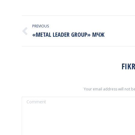
PROJECT
PREVIOUS
NAVIGATION
«METAL LEADER GROUP» МЧЖ
Previous
project:
FIKR
Your email address will not b
Comment