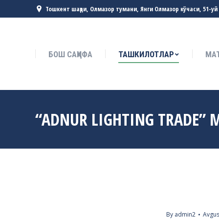
Тошкент шаҳри, Олмазор тумани, Янги Олмазор кўчаси, 51-уй
БОШ САҲИФА
ТАШКИЛОТЛАР
МА
БОШ САҲИФА
ТАШКИЛОТЛАР
МА
“ADNUR LIGHTING TRADE”
By
admin2
Avgus