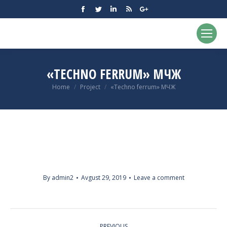
Facebook
Twitter
Linkedin
Rss
Google+
«TECHNO FERRUM» МЧЖ
You are here:
Home
Project
«Techno ferrum» МЧЖ
By
admin2
Avgust 29, 2019
Leave a comment
PROJECT
PREVIOUS