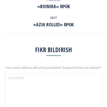
NAVIGATION
«BIONIKA» МЧЖ
Previous
project:
NEXT
«AZIA ROLLED» МЧЖ
Next
project:
FIKR BILDIRISH
Your email address will not be published. Required fields are marked
*
Comment